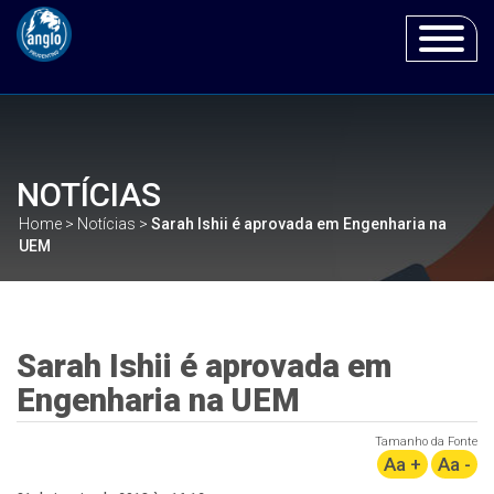
Toggle
navigat
NOTÍCIAS
Home
>
Notícias
>
Sarah Ishii é aprovada em Engenharia na
UEM
Sarah Ishii é aprovada em
Engenharia na UEM
Tamanho da Fonte
Aa +
Aa -