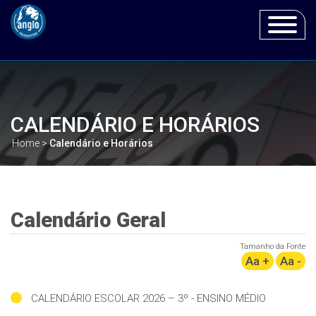
Toggle
navigat
CALENDÁRIO E HORÁRIOS
Home
>
Calendário e Horários
Calendário Geral
Tamanho da Fonte
Aa +
Aa -
CALENDÁRIO ESCOLAR 2026 – 3º - ENSINO MÉDIO